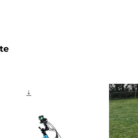
O.B. Canine
Nos Services
Conseils & Actu
Me c
tte