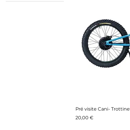
Pré visite Cani- Trottin
Prix
20,00 €