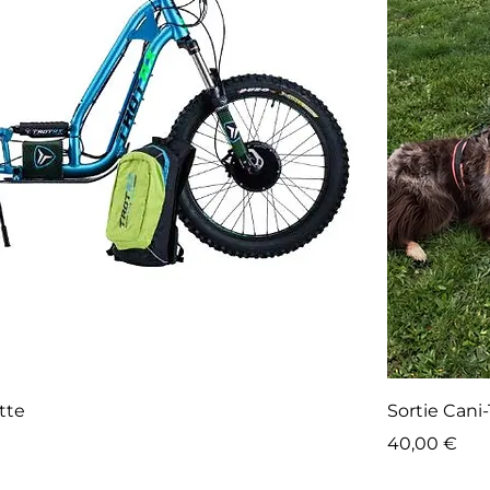
ette
Sortie Cani-
Prix
40,00 €