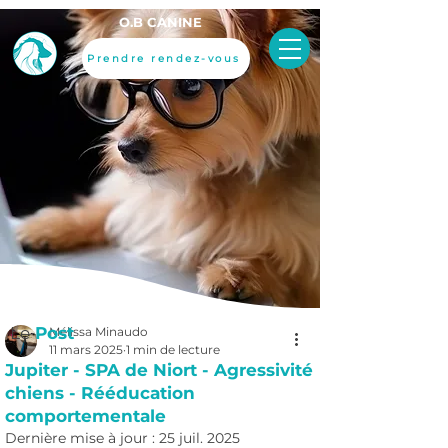
O.B CANINE
Prendre rendez-vous
Le
Post
Mélissa Minaudo
11 mars 2025
1 min de lecture
Jupiter - SPA de Niort - Agressivité
chiens - Rééducation
comportementale
Dernière mise à jour :
25 juil. 2025